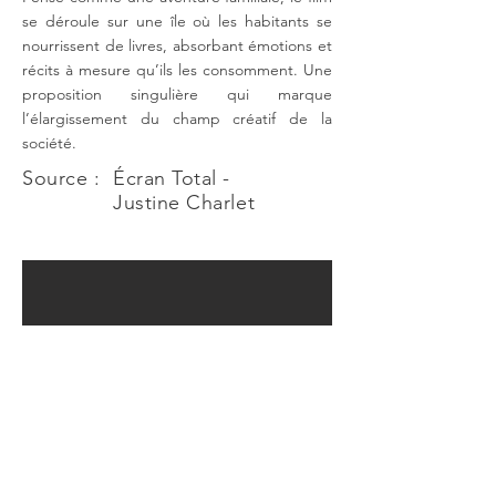
se déroule sur une île où les habitants se
nourrissent de livres, absorbant émotions et
récits à mesure qu’ils les consomment. Une
proposition singulière qui marque
l’élargissement du champ créatif de la
société.
Source :
Écran Total -
Justine Charlet