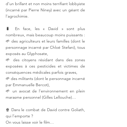
d’un brillant et non moins terrifiant lobbyiste
(incarné par Pierre Niney) avec un géant de
l’agrochimie.
🐛 En face, les « David » sont plus
nombreux, mais beaucoup moins puissants :
🌱 des agriculteurs et leurs familles (dont le
personnage incarné par Chloé Stefani), tous
exposés au Glyphosate,
🌱 des citoyens résidant dans des zones
exposées à ces pesticides et victimes de
conséquences médicales parfois graves,
🌱 des militants (dont le personnage incarné
par Emmanuelle Bercot),
🌱 un avocat de l’environnement en plein
marasme personnel (Gilles Lellouche)…
🍿 Dans le combat de David contre Goliath,
qui l’emporte ?
On vous laisse voir le film…