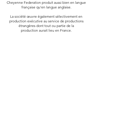
Cheyenne Federation produit
aussi bien en langue
française
qu'en langue anglaise.
La société œuvre également
sélectivement en
production exécutive
au service de productions
étrangères
dont tout ou partie de la
production
aurait lieu en France.
Bureaux
Siège social
21 rue du Mont Thabor​
​10 rue Royale
75001 Paris, FRANCE
75008 Paris, FRANCE